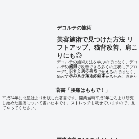
術レポート
腰痛の症状
腰痛のタイプ
腰痛のタイプ別チェックポイント
施術体験・実技
デコルテの施術
施術レポート10人
講習費用の支払いは 銀行振
美容施術で見つけた方法 リ
込、店頭払い、クレジットカ
フトアップ、猫背改善、肩こ
ード払いからお選びくださ
りにも◎
デコルテの施術方法を学ぶのではなく、デコ
い。
姿勢
ルテの施術で改善できる多くの症状にアプロ
肋骨と胸の筋肉
ーチします。パターンで覚えるのではなく、
デコルテ施術の効果
触れて分かる症状を改善させるために必要な
ことを身に付けましょう。手技又はマイオ・
施術体験と実技実習
キャリー・エレサスをお持ちの方は機器を使
手技又は、マイオ・エレサスの施術ポイン
著書「腰痛はももで！」
った施術ポイントを身に付けてください。
ト
≪内容≫
平成24年に北星社より出版した著書です。開業当時平成2年ごろより研究
施術レポート3人以上
し始めた腰痛について書いた本です。ストレッチも載せていますので、見
講習費用の支払いは 銀
てやってください。
行振込、店頭払い、クレ
ジットカード払いからお
選びください。