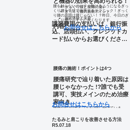
と機器の効果を高められる！
腰を触らないのにすぐ動けるようになるぎっ
ぎっくり腰と腰痛の違い
くり腰を手技で改善するテクニック！ぎっく
ぎっくり腰の施術ポイント
り腰の原因は腰じゃない！？昨日、今日のぎ
施術体験と実習
っくり腰ならすぐに良くなります。
講習費用の支払いは 銀行振
内容
お問合せはこちらから
込、店頭払い、クレジットカ
ード払いからお選びくださ
い。
腰痛の施術！ポイントは4つ
腰痛研究で辿り着いた原因は
腰じゃなかった !?誰でも受
講可、実技メインのため治療
家向き
お問合せはこちらから
腰痛の4つのポイントを2日に分けていま
す。一般的ではない施術法ですが、効果は抜
群！このテクニックをマスターすれば、腰痛
たるみと肩こりを改善させる方法
の施術は得意になるはずです。
R5.07.18
≪内容≫ 4時間×2日+施