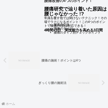
腰痛改善の4つのポイント！
お問合せはこちらから
腰痛研究で辿り着いた
原因は
腰じゃなかった !?
常識を覆す他では聞けないテクニック！
その
場でラクになるポイント！
この4つのポイン
腰痛の症状
トで腰痛の9割は対応できる！
腰痛のタイプ
4時間×3日 実技能力を高める3日間
腰痛のタイプ別チェックポイント
施術体験・実技
≪内容≫
施術レポート10人
講習費用の支払いは 銀行振
込、店頭払い、クレジットカ
ード払いからお選びくださ
腰痛の施術！ポイントは4つ
い。
お問合せはこちらから
ぎっくり腰の施術法
ホーム